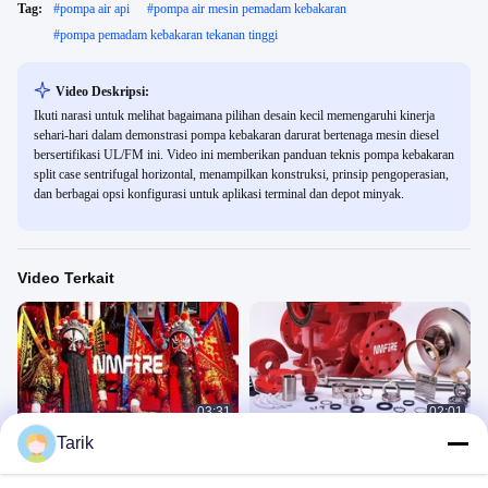
Tag:
#
pompa air api
#
pompa air mesin pemadam kebakaran
#
pompa pemadam kebakaran tekanan tinggi
Video Deskripsi:
Ikuti narasi untuk melihat bagaimana pilihan desain kecil memengaruhi kinerja
sehari-hari dalam demonstrasi pompa kebakaran darurat bertenaga mesin diesel
bersertifikasi UL/FM ini. Video ini memberikan panduan teknis pompa kebakaran
split case sentrifugal horizontal, menampilkan konstruksi, prinsip pengoperasian,
dan berbagai opsi konfigurasi untuk aplikasi terminal dan depot minyak.
Video Terkait
03:31
02:01
Tarik
Dewa Pintu — Semangat Perwalian |
Pompa Pemadam Kebakaran
NMFIRE
企业视频
企业视频
December 17, 2025