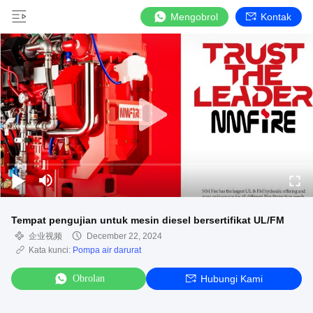
Mengobrol
Kontak
Tempat pengujian untuk mesin diesel bersertifikat UL/FM
企业视频
December 22, 2024
Kata kunci:
Pompa air darurat
Obrolan
Hubungi Kami