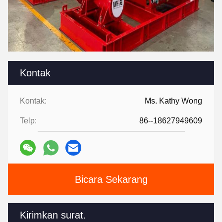
Kontak
Kontak:
Ms. Kathy Wong
Telp:
86--18627949609
Bicara Sekarang
Kirimkan surat.