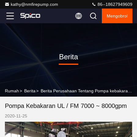
kathy@nmfirepump.com
86--18627949609
Mengobrol
Berita
Rumah
>
Berita
>
Berita Perusahaan Tentang Pompa kebakaran UL / FM 7000 ~ 8000gpm
Pompa Kebakaran UL / FM 7000 ~ 8000gpm
2020-11-25