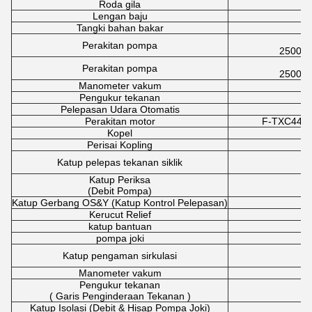
Roda gila
Lengan baju
Tangki bahan bakar
Perakitan pompa
2500u
Perakitan pompa
2500u
Manometer vakum
Pengukur tekanan
Pelepasan Udara Otomatis
3
Perakitan motor
F-TXC449
Kopel
Perisai Kopling
Katup pelepas tekanan siklik
Katup Periksa
(Debit Pompa)
Katup Gerbang OS&Y (Katup Kontrol Pelepasan)
Kerucut Relief
katup bantuan
pompa joki
Katup pengaman sirkulasi
Manometer vakum
Pengukur tekanan
( Garis Penginderaan Tekanan )
Katup Isolasi (Debit & Hisap Pompa Joki)