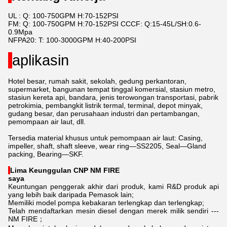
UL : Q: 100-750GPM H:70-152PSI
FM: Q: 100-750GPM H:70-152PSI CCCF: Q:15-45L/SH:0.6-
0.9Mpa
NFPA20: T: 100-3000GPM H:40-200PSI
aplikasi
n
Hotel besar, rumah sakit, sekolah, gedung perkantoran,
supermarket, bangunan tempat tinggal komersial, stasiun metro,
stasiun kereta api, bandara, jenis terowongan transportasi, pabrik
petrokimia, pembangkit listrik termal, terminal, depot minyak,
gudang besar, dan perusahaan industri dan pertambangan,
pemompaan air laut, dll.
Tersedia material khusus untuk pemompaan air laut: Casing,
impeller, shaft, shaft sleeve, wear ring—SS2205, Seal—Gland
packing, Bearing—SKF.
Lima Keunggulan CNP NM FIRE
saya
Keuntungan penggerak akhir dari produk, kami R&D produk api
yang lebih baik daripada Pemasok lain;
Memiliki model pompa kebakaran terlengkap dan terlengkap;
Telah mendaftarkan mesin diesel dengan merek milik sendiri ---
NM FIRE；