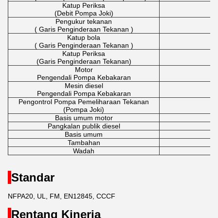
Katup Periksa
(Debit Pompa Joki)
Pengukur tekanan
( Garis Penginderaan Tekanan )
Katup bola
( Garis Penginderaan Tekanan )
Katup Periksa
(Garis Penginderaan Tekanan)
Motor
G
Pengendali Pompa Kebakaran
Mesin diesel
Pengendali Pompa Kebakaran
Pengontrol Pompa Pemeliharaan Tekanan
(Pompa Joki)
Basis umum motor
Pangkalan publik diesel
Basis umum
Tambahan
Wadah
Standar
NFPA20, UL, FM, EN12845, CCCF
Rentang Kinerja