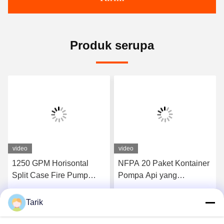
Produk serupa
video
video
1250 GPM Horisontal
NFPA 20 Paket Kontainer
Split Case Fire Pump
Pompa Api yang
Assembly EDJ Paket
Dipasang di Skid
Tarik
k
Dapatkan Harga Terbaik
Dapatkan Harga Terbaik