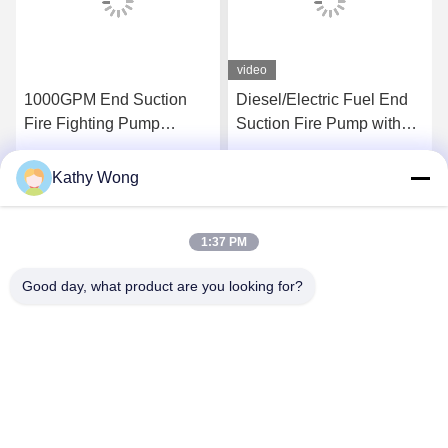
video
1000GPM End Suction
Diesel/Electric Fuel End
Fire Fighting Pump
Suction Fire Pump with
Ductile Cast Iron Casing
Ductile Cast iron Casing
and Techtop Motor for Fire
2980 Rpm
Kathy Wong
k
Dapatkan Harga Terbaik
Dapatkan Harga Terbaik
Extinguishing Equipment
1:37 PM
Good day, what product are you looking for?
Wuhan Spico Machinery & Electronics Co.,
Ltd.
kathy@nmfirepump.com
86--18627949609