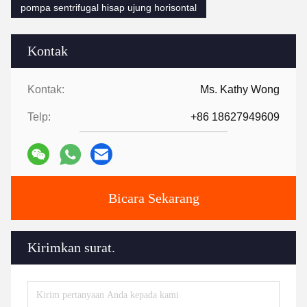
pompa sentrifugal hisap ujung horisontal
Kontak
Kontak:
Ms. Kathy Wong
Telp:
+86 18627949609
Bicara Sekarang
Kirimkan surat.