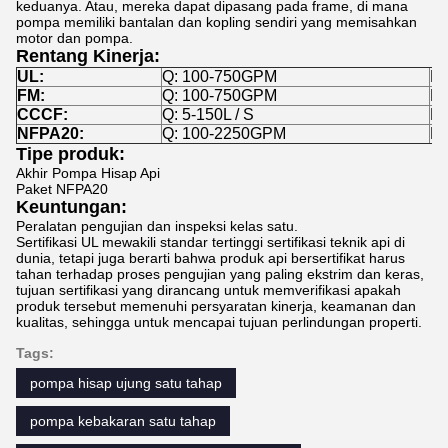
keduanya. Atau, mereka dapat dipasang pada frame, di mana
pompa memiliki bantalan dan kopling sendiri yang memisahkan
motor dan pompa.
Rentang Kinerja:
UL:
Q: 100-750GPM
H:
FM:
Q: 100-750GPM
H:
CCCF:
Q: 5-150L / S
H:
NFPA20:
Q: 100-2250GPM
H:
Tipe produk:
Akhir Pompa Hisap Api
Paket NFPA20
Keuntungan:
Peralatan pengujian dan inspeksi kelas satu.
Sertifikasi UL mewakili standar tertinggi sertifikasi teknik api di
dunia, tetapi juga berarti bahwa produk api bersertifikat harus
tahan terhadap proses pengujian yang paling ekstrim dan keras,
tujuan sertifikasi yang dirancang untuk memverifikasi apakah
produk tersebut memenuhi persyaratan kinerja, keamanan dan
kualitas, sehingga untuk mencapai tujuan perlindungan properti.
Tags:
pompa hisap ujung satu tahap
pompa kebakaran satu tahap