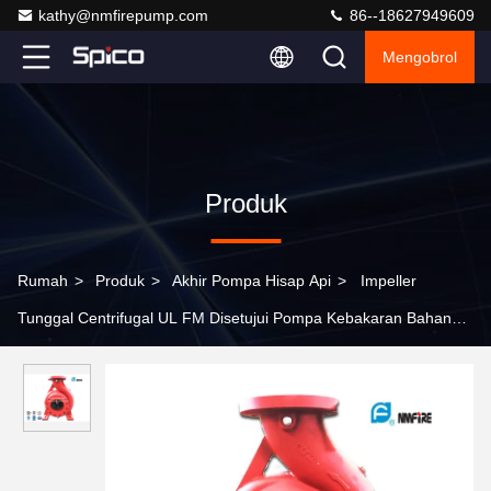
kathy@nmfirepump.com
86--18627949609
Mengobrol
Produk
Rumah
>
Produk
>
Akhir Pompa Hisap Api
>
Impeller
Tunggal Centrifugal UL FM Disetujui Pompa Kebakaran Bahan
Besi Cor Ulet