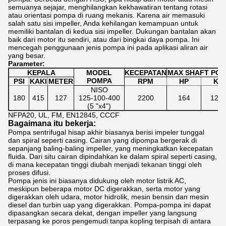
semuanya sejajar, menghilangkan kekhawatiran tentang rotasi
atau orientasi pompa di ruang mekanis. Karena air memasuki
salah satu sisi impeller, Anda kehilangan kemampuan untuk
memiliki bantalan di kedua sisi impeller. Dukungan bantalan akan
baik dari motor itu sendiri, atau dari bingkai daya pompa. Ini
mencegah penggunaan jenis pompa ini pada aplikasi aliran air
yang besar.
Parameter:
KEPALA
MODEL
KECEPATAN
MAX SHAFT PO
POMPA
PSI
KAKI
METER
RPM
HP
KW
NISO
180
415
127
125-100-400
2200
164
122.
(5 "x4")
NFPA20, UL, FM, EN12845, CCCF
Bagaimana itu bekerja:
Pompa sentrifugal hisap akhir biasanya berisi impeler tunggal
dan spiral seperti casing. Cairan yang dipompa bergerak di
sepanjang baling-baling impeller, yang meningkatkan kecepatan
fluida. Dari situ cairan dipindahkan ke dalam spiral seperti casing,
di mana kecepatan tinggi diubah menjadi tekanan tinggi oleh
proses difusi.
Pompa jenis ini biasanya didukung oleh motor listrik AC,
meskipun beberapa motor DC digerakkan, serta motor yang
digerakkan oleh udara, motor hidrolik, mesin bensin dan mesin
diesel dan turbin uap yang digerakkan. Pompa-pompa ini dapat
dipasangkan secara dekat, dengan impeller yang langsung
terpasang ke poros pengemudi tanpa kopling terpisah di antara