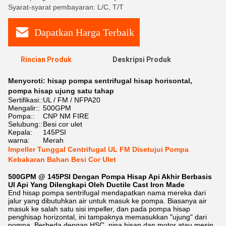
Syarat-syarat pembayaran: L/C, T/T
Dapatkan Harga Terbaik
Rincian Produk
Deskripsi Produk
Menyoroti:
hisap pompa sentrifugal hisap horisontal
,
pompa hisap ujung satu tahap
Sertifikasi::
UL / FM / NFPA20
Mengalir::
500GPM
Pompa::
CNP NM FIRE
Selubung::
Besi cor ulet
Kepala:
145PSI
warna:
Merah
Impeller Tunggal Centrifugal UL FM Disetujui Pompa
Kebakaran Bahan Besi Cor Ulet
500GPM @ 145PSI Dengan Pompa Hisap Api Akhir Berbasis
Ul Api Yang Dilengkapi Oleh Ductile Cast Iron Made
End hisap pompa sentrifugal mendapatkan nama mereka dari
jalur yang dibutuhkan air untuk masuk ke pompa. Biasanya air
masuk ke salah satu sisi impeller, dan pada pompa hisap
penghisap horizontal, ini tampaknya memasukkan "ujung" dari
pompa. Berbeda dengan HSC, pipa hisap dan motor atau mesin