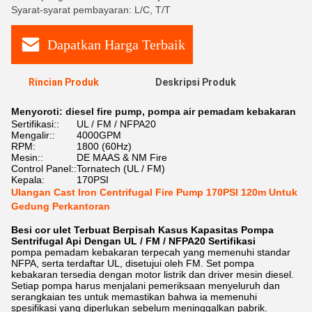
Syarat-syarat pembayaran: L/C, T/T
Dapatkan Harga Terbaik
Rincian Produk
Deskripsi Produk
Menyoroti:
diesel fire pump
,
pompa air pemadam kebakaran
Sertifikasi::
UL / FM / NFPA20
Mengalir::
4000GPM
RPM:
1800 (60Hz)
Mesin::
DE MAAS & NM Fire
Control Panel::
Tornatech (UL / FM)
Kepala:
170PSI
Ulangan Cast Iron Centrifugal Fire Pump 170PSI 120m Untuk
Gedung Perkantoran
Besi cor ulet Terbuat Berpisah Kasus Kapasitas Pompa
Sentrifugal Api Dengan UL / FM / NFPA20 Sertifikasi
pompa pemadam kebakaran terpecah yang memenuhi standar
NFPA, serta terdaftar UL, disetujui oleh FM. Set pompa
kebakaran tersedia dengan motor listrik dan driver mesin diesel.
Setiap pompa harus menjalani pemeriksaan menyeluruh dan
serangkaian tes untuk memastikan bahwa ia memenuhi
spesifikasi yang diperlukan sebelum meninggalkan pabrik.