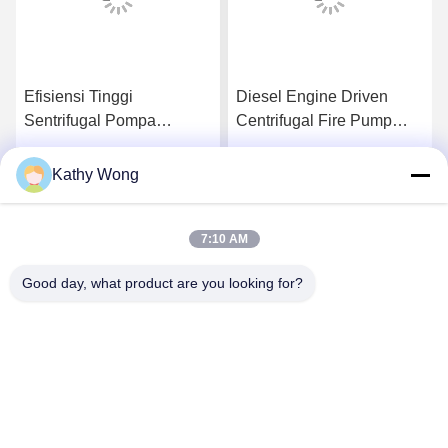
Efisiensi Tinggi
Diesel Engine Driven
Sentrifugal Pompa
Centrifugal Fire Pump
Kebakaran 4000Usgpm
2000GPM @ 150PSI
Bahan Besi Cor Ulet
Kinerja Tinggi
Kathy Wong
k
Dapatkan Harga Terbaik
Dapatkan Harga Terbaik
7:10 AM
Good day, what product are you looking for?
Wuhan Spico Machinery & Electronics Co.,
Ltd.
kathy@nmfirepump.com
86--18627949609