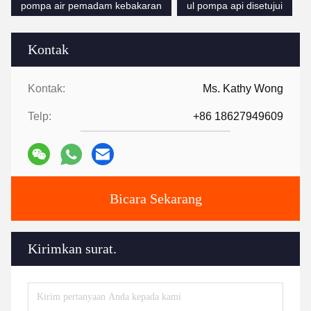
pompa air pemadam kebakaran
ul pompa api disetujui
Kontak
Kontak:
Ms. Kathy Wong
Telp:
+86 18627949609
Bicara Sekarang
Kirimkan surat.