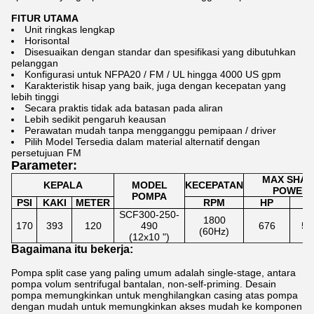
FITUR UTAMA
Unit ringkas lengkap
Horisontal
Disesuaikan dengan standar dan spesifikasi yang dibutuhkan
pelanggan
Konfigurasi untuk NFPA20 / FM / UL hingga 4000 US gpm
Karakteristik hisap yang baik, juga dengan kecepatan yang
lebih tinggi
Secara praktis tidak ada batasan pada aliran
Lebih sedikit pengaruh keausan
Perawatan mudah tanpa mengganggu pemipaan / driver
Pilih Model Tersedia dalam material alternatif dengan
persetujuan FM
Parameter:
MAX SHAF
KEPALA
MODEL
KECEPATAN
POWER
POMPA
PSI
KAKI
METER
RPM
HP
K
SCF300-250-
1800
170
393
120
490
676
50
(60Hz)
(12x10 ")
Bagaimana itu bekerja:
Pompa split case yang paling umum adalah single-stage, antara
pompa volum sentrifugal bantalan, non-self-priming. Desain
pompa memungkinkan untuk menghilangkan casing atas pompa
dengan mudah untuk memungkinkan akses mudah ke komponen