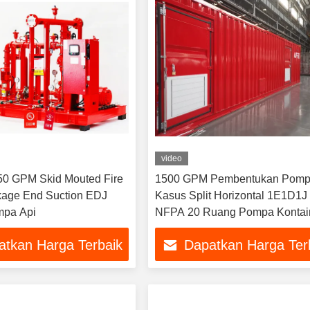
video
0 GPM Skid Mouted Fire
1500 GPM Pembentukan Pomp
age End Suction EDJ
Kasus Split Horizontal 1E1D1J
mpa Api
NFPA 20 Ruang Pompa Kontai
atkan Harga Terbaik
Dapatkan Harga Ter