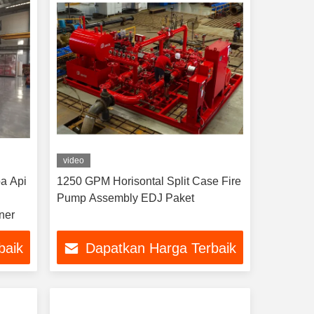
video
a Api
1250 GPM Horisontal Split Case Fire
Pump Assembly EDJ Paket
ner
baik
Dapatkan Harga Terbaik