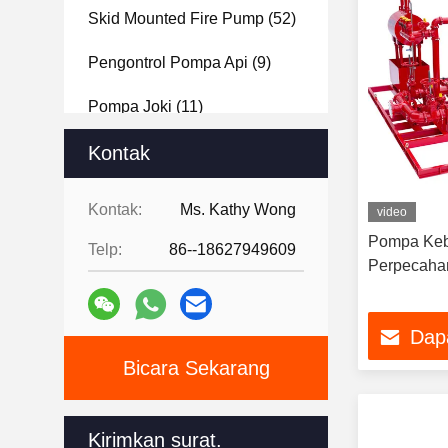
Skid Mounted Fire Pump
(52)
Pengontrol Pompa Api
(9)
Pompa Joki
(11)
Pompa Air Darurat
Kontak
(11)
Tangki Bahan Bakar Diesel
Kontak:
Ms. Kathy Wong
video
(6)
Pompa Keb
Telp:
86--18627949609
Perpecaha
Dap
Bicara Sekarang
Kirimkan surat.