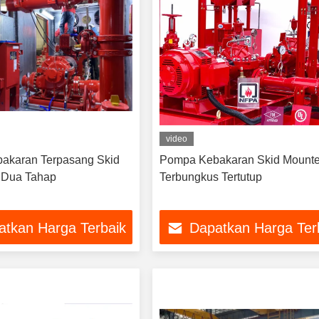
video
akaran Terpasang Skid
Pompa Kebakaran Skid Mount
l Dua Tahap
Terbungkus Tertutup
atkan Harga Terbaik
Dapatkan Harga Ter