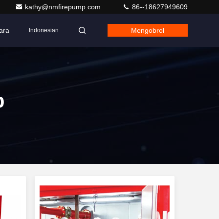
kathy@nmfirepump.com
86--18627949609
ara
Mengobrol
Indonesian
p