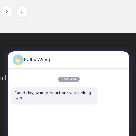
Kathy Wong
td.
1:45 AM
Good day, what product are you looking 
Tautan Cepat
for?
Profil Perusahaan
Tur Pabrik
Kontrol Kualitas