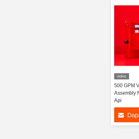
video
500 GPM Ve
Assembly 
Api
Dap