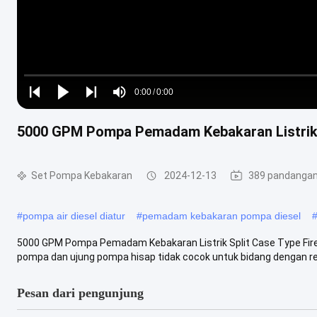
Loaded
:
0%
0:00
/
0:00
Play
Play
Play
Mute
Current
Duration
next
next
5000 GPM Pompa Pemadam Kebakaran Listrik S
Time
Set Pompa Kebakaran
2024-12-13
389 pandanga
#
pompa air diesel diatur
#
pemadam kebakaran pompa diesel
5000 GPM Pompa Pemadam Kebakaran Listrik Split Case Type Fire
pompa dan ujung pompa hisap tidak cocok untuk bidang dengan ren
Pesan dari pengunjung