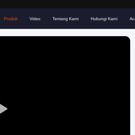
Produk
Video
Tentang Kami
Hubungi Kami
Ac
Play
Video