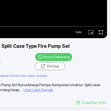
Auto
Picture-
Fullscre
in-
Picture
plit Case Type Fire Pump Set
Bicara Sekarang
n
Berbagi
#
diesel driven fire water pumps
 Pump Set Kurva Kinerja Pompa: Komponen struktur: Split case
tang hisap ...
Lihat Lebih Banyak
Tinggalkan pesan.