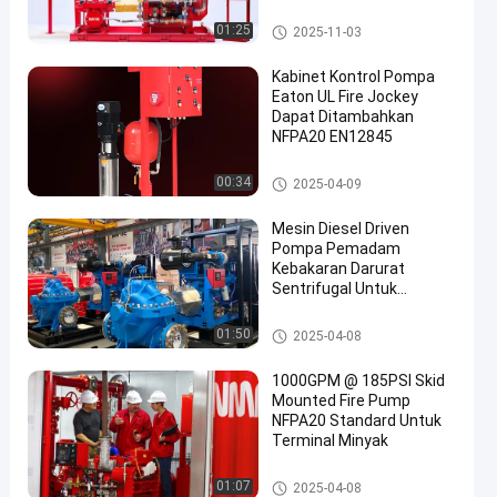
Pertukaran Panas dan
Aliran 500-5000 GPM
Pengemudi pompa kebakaran
01:25
2025-11-03
mesin diesel
Kabinet Kontrol Pompa
Eaton UL Fire Jockey
Dapat Ditambahkan
NFPA20 EN12845
en
Pompa joki
00:34
2025-04-09
Mesin Diesel Driven
Pompa Pemadam
Kebakaran Darurat
Sentrifugal Untuk
Terminal / Depot Minyak
Pompa air darurat
01:50
2025-04-08
1000GPM @ 185PSI Skid
Mounted Fire Pump
NFPA20 Standard Untuk
Terminal Minyak
Skid Mounted Fire Pump
01:07
2025-04-08