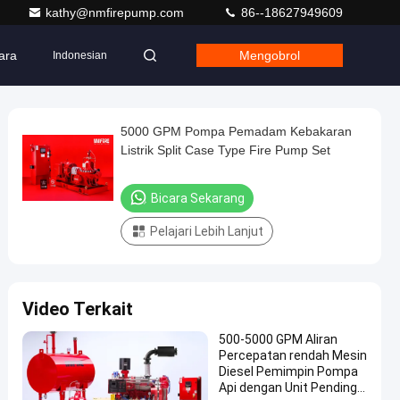
kathy@nmfirepump.com
86--18627949609
ara
Mengobrol
Indonesian
5000 GPM Pompa Pemadam Kebakaran
Listrik Split Case Type Fire Pump Set
Bicara Sekarang
Pelajari Lebih Lanjut
Video Terkait
500-5000 GPM Aliran
Percepatan rendah Mesin
Diesel Pemimpin Pompa
Api dengan Unit Pendingin