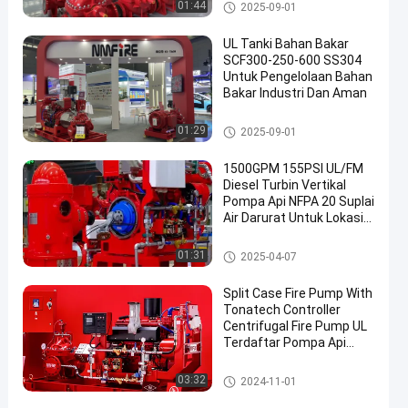
Membagi Kasus Pompa Kebak
01:44
2025-09-01
aran
UL Tanki Bahan Bakar
SCF300-250-600 SS304
Untuk Pengelolaan Bahan
Bakar Industri Dan Aman
Membagi Kasus Pompa Kebak
01:29
2025-09-01
aran
1500GPM 155PSI UL/FM
Diesel Turbin Vertikal
Pompa Api NFPA 20 Suplai
Air Darurat Untuk Lokasi
Perkotaan Industri
NMFIRE
Pompa Kebakaran Turbin Verti
01:31
2025-04-07
kal
Split Case Fire Pump With
Tonatech Controller
Centrifugal Fire Pump UL
Terdaftar Pompa Api
Pompa pemadam
kebakaran -000
Membagi Kasus Pompa Kebak
03:32
2024-11-01
aran