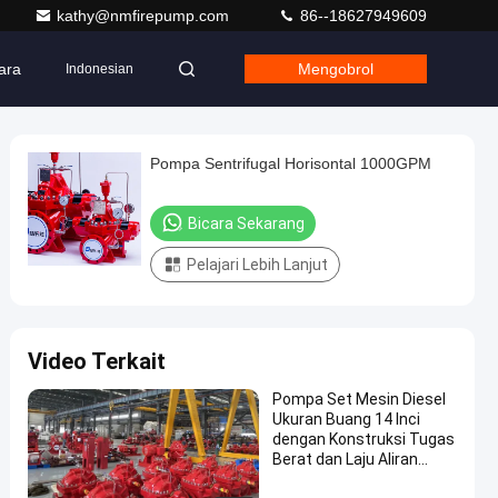
kathy@nmfirepump.com
86--18627949609
ara
Mengobrol
Indonesian
Pompa Sentrifugal Horisontal 1000GPM
Bicara Sekarang
Pelajari Lebih Lanjut
Video Terkait
Pompa Set Mesin Diesel
Ukuran Buang 14 Inci
dengan Konstruksi Tugas
Berat dan Laju Aliran
7000GPM