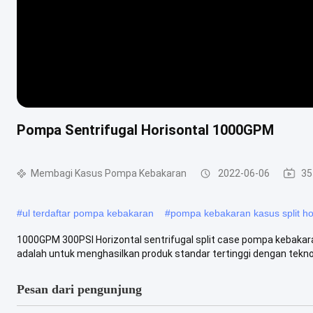
Pompa Sentrifugal Horisontal 1000GPM
Membagi Kasus Pompa Kebakaran
2022-06-06
35
#
ul terdaftar pompa kebakaran
#
pompa kebakaran kasus split ho
1000GPM 300PSI Horizontal sentrifugal split case pompa kebakara
adalah untuk menghasilkan produk standar tertinggi dengan teknolo
Pesan dari pengunjung