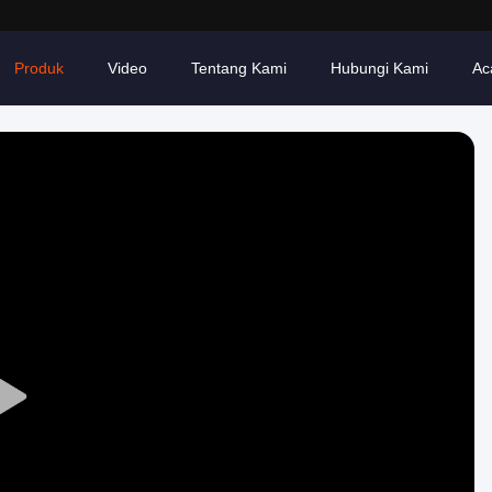
Produk
Video
Tentang Kami
Hubungi Kami
Ac
Play
Video