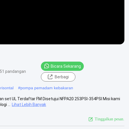
Bicara Sekarang
51 pandangan
Berbagi
risontal
#
pompa pemadam kebakaran
n set UL Terdaftar FM Disetujui NFPA20 253PSI-354PSI Misi kami
gi ...
Lihat Lebih Banyak
Tinggalkan pesan.