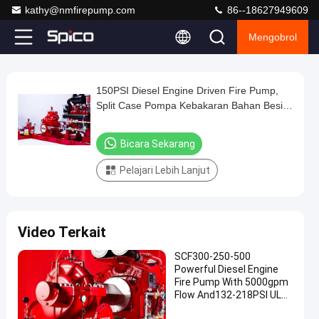
kathy@nmfirepump.com
86--18627949609
Mengobrol
Loaded
:
0%
0:00
/
0:00
Auto
Play
Play
Play
Mute
Picture-
Fullscreen
Current
Duration
next
next
in-
Play
Picture
150PSI Diesel Engine Driven Fire Pump,
150PSI
Time
Video
Split Case Pompa Kebakaran Bahan Besi
Diesel
Cor Ulet
Engine
Bicara Sekarang
Driven
Pelajari Lebih Lanjut
Fire
Pump,
Split
Video Terkait
Case
Pompa
SCF300-250-500
Powerful Diesel Engine
Kebakaran
Fire Pump With 5000gpm
Bahan
Flow And132-218PSI UL
NFPA20 Horizontal Split
Besi