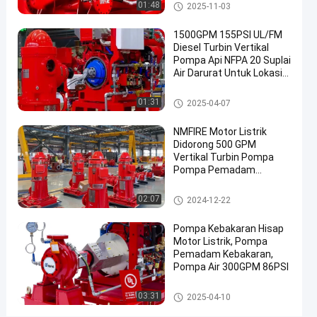
Case 12x10"
Pompa Driven Pemadam Keba
01:48
2025-11-03
Cor
karan Diesel
Ulet
1500GPM 155PSI UL/FM
Diesel Turbin Vertikal
Bicara
Pompa
Pompa Api NFPA 20 Suplai
Driven
2020-
41
Air Darurat Untuk Lokasi
Sekarang
Pemadam
06-15
pandangan
Perkotaan Industri
Kebakaran
Berbagi
NMFIRE
Pompa Kebakaran Turbin Verti
Diesel
01:31
2025-04-07
kal
#
NMFIRE Motor Listrik
pompa
Didorong 500 GPM
kebakaran
Vertikal Turbin Pompa
diesel
Pompa Pemadam
#
Kebakaran
Pompa Kebakaran Turbin Verti
pompa
02:07
2024-12-22
kal
kebakaran
Pompa Kebakaran Hisap
diesel
Motor Listrik, Pompa
#
Pemadam Kebakaran,
diesel
Pompa Air 300GPM 86PSI
engine
Pompa Driven Pemadam Keba
fire
03:31
2025-04-10
karan Diesel
pump